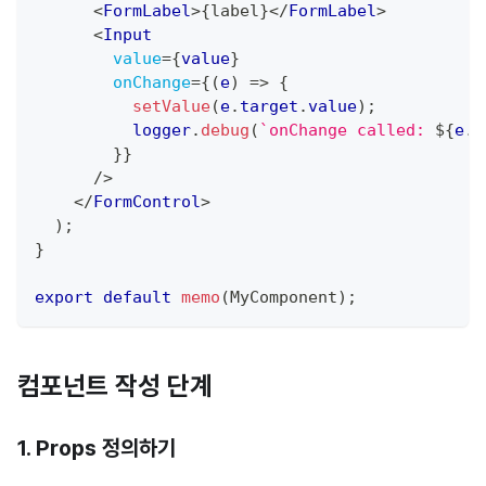
<
FormLabel
>
{
label
}
</
FormLabel
>
<
Input
value
=
{
value
}
onChange
=
{
(
e
)
=>
{
setValue
(
e
.
target
.
value
)
;
          logger
.
debug
(
`
onChange called: 
${
e
.
t
}
}
/>
</
FormControl
>
)
;
}
export
default
memo
(
MyComponent
)
;
컴포넌트 작성 단계
1. Props 정의하기