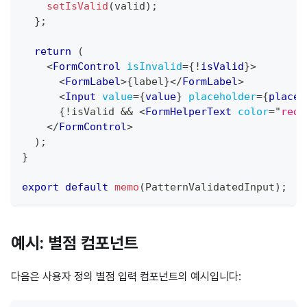
setIsValid
(
valid
)
;
}
;
return
(
<
FormControl
isInvalid
=
{
!
isValid
}
>
<
FormLabel
>
{
label
}
</
FormLabel
>
<
Input
value
=
{
value
}
placeholder
=
{
placeh
{
!
isValid 
&&
<
FormHelperText
color
=
"
red
"
</
FormControl
>
)
;
}
export
default
memo
(
PatternValidatedInput
)
;
예시: 별점 컴포넌트
다음은 사용자 정의 별점 입력 컴포넌트의 예시입니다: