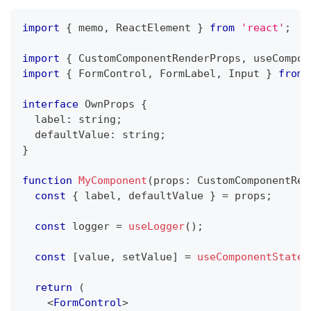
import
{
 memo
,
ReactElement
}
from
'react'
;
import
{
CustomComponentRenderProps
,
 useCompon
import
{
FormControl
,
FormLabel
,
Input
}
from
interface
OwnProps
{
  label
:
string
;
  defaultValue
:
string
;
}
function
MyComponent
(
props
:
CustomComponentRen
const
{
 label
,
 defaultValue 
}
=
 props
;
const
 logger 
=
useLogger
(
)
;
const
[
value
,
 setValue
]
=
useComponentState
<
return
(
<
FormControl
>