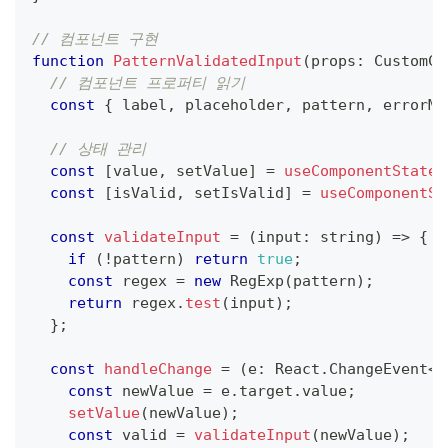
// 컴포넌트 구현
function
PatternValidatedInput
(
props
:
CustomCo
// 컴포넌트 프로퍼티 읽기
const
{
 label
,
 placeholder
,
 pattern
,
 errorMe
// 상태 관리
const
[
value
,
 setValue
]
=
useComponentState
<
const
[
isValid
,
 setIsValid
]
=
useComponentSt
const
validateInput
=
(
input
:
string
)
=>
{
if
(
!
pattern
)
return
true
;
const
 regex 
=
new
RegExp
(
pattern
)
;
return
 regex
.
test
(
input
)
;
}
;
const
handleChange
=
(
e
:
React
.
ChangeEvent
<
H
const
 newValue 
=
 e
.
target
.
value
;
setValue
(
newValue
)
;
const
 valid 
=
validateInput
(
newValue
)
;