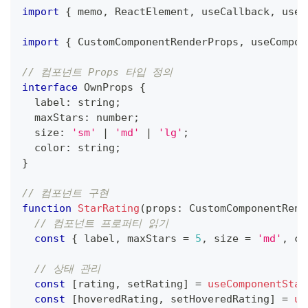
import
{
 memo
,
ReactElement
,
 useCallback
,
 useS
import
{
CustomComponentRenderProps
,
 useCompon
// 컴포넌트 Props 타입 정의
interface
OwnProps
{
  label
:
string
;
  maxStars
:
number
;
  size
:
'sm'
|
'md'
|
'lg'
;
  color
:
string
;
}
// 컴포넌트 구현
function
StarRating
(
props
:
CustomComponentRend
// 컴포넌트 프로퍼티 읽기
const
{
 label
,
 maxStars 
=
5
,
 size 
=
'md'
,
 co
// 상태 관리
const
[
rating
,
 setRating
]
=
useComponentStat
const
[
hoveredRating
,
 setHoveredRating
]
=
us