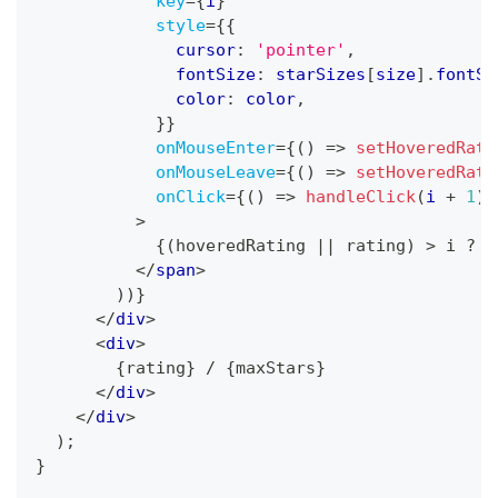
key
=
{
i
}
style
=
{
{
              cursor
:
'pointer'
,
              fontSize
:
 starSizes
[
size
]
.
fontSi
              color
:
 color
,
}
}
onMouseEnter
=
{
(
)
=>
setHoveredRati
onMouseLeave
=
{
(
)
=>
setHoveredRati
onClick
=
{
(
)
=>
handleClick
(
i 
+
1
)
}
>
{
(
hoveredRating 
||
 rating
)
>
 i 
?
'
</
span
>
)
)
}
</
div
>
<
div
>
{
rating
}
 / 
{
maxStars
}
</
div
>
</
div
>
)
;
}