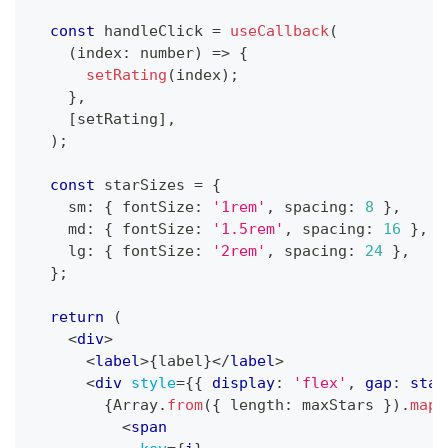
const
 handleClick 
=
useCallback
(
(
index
:
number
)
=>
{
setRating
(
index
)
;
}
,
[
setRating
]
,
)
;
const
 starSizes 
=
{
    sm
:
{
 fontSize
:
'1rem'
,
 spacing
:
8
}
,
    md
:
{
 fontSize
:
'1.5rem'
,
 spacing
:
16
}
,
    lg
:
{
 fontSize
:
'2rem'
,
 spacing
:
24
}
,
}
;
return
(
<
div
>
<
label
>
{
label
}
</
label
>
<
div
style
=
{
{
 display
:
'flex'
,
 gap
:
 star
{
Array
.
from
(
{
 length
:
 maxStars 
}
)
.
map
(
<
span