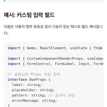
예시: 커스텀 입력 필드
다음은 사용자 정의 유효성 검사 기능이 있는 텍스트 필드 예시입니
다:
import
{
 memo
,
ReactElement
,
 useState 
}
from
'
import
{
CustomComponentRenderProps
,
 useCompon
import
{
FormControl
,
FormLabel
,
Input
,
FormHe
// 컴포넌트 Props 타입 정의
interface
OwnProps
{
  label
:
string
;
  placeholder
:
string
;
  pattern
:
string
;
// 정규식 패턴
  errorMessage
:
string
;
}