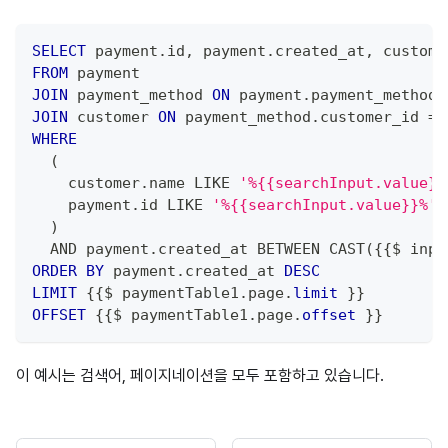
SELECT
 payment
.
id
,
 payment
.
created_at
,
 custome
FROM
 payment
JOIN
 payment_method 
ON
 payment
.
payment_method_
JOIN
 customer 
ON
 payment_method
.
customer_id 
=
 
WHERE
(
    customer
.
name 
LIKE
'%{{searchInput.value}}
    payment
.
id 
LIKE
'%{{searchInput.value}}%'
)
AND
 payment
.
created_at 
BETWEEN
 CAST
(
{{$ inpu
ORDER
BY
 payment
.
created_at 
DESC
LIMIT
 {{$ paymentTable1
.
page
.
limit
 }}
OFFSET
 {{$ paymentTable1
.
page
.
offset
 }}
이 예시는 검색어, 페이지네이션을 모두 포함하고 있습니다.