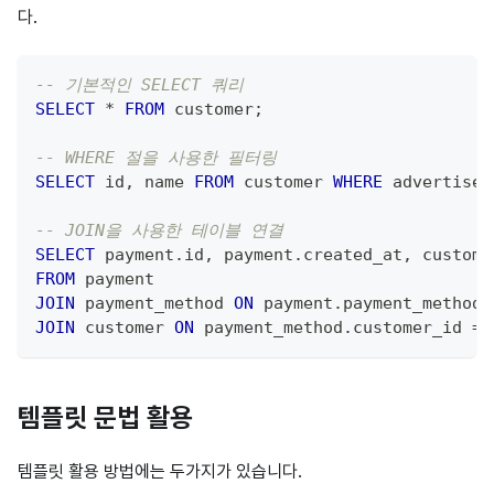
다.
-- 기본적인 SELECT 쿼리
SELECT
*
FROM
 customer
;
-- WHERE 절을 사용한 필터링
SELECT
 id
,
 name 
FROM
 customer 
WHERE
 advertisem
-- JOIN을 사용한 테이블 연결
SELECT
 payment
.
id
,
 payment
.
created_at
,
 custome
FROM
 payment
JOIN
 payment_method 
ON
 payment
.
payment_method_
JOIN
 customer 
ON
 payment_method
.
customer_id 
=
 
템플릿 문법 활용
템플릿 활용 방법에는 두가지가 있습니다.